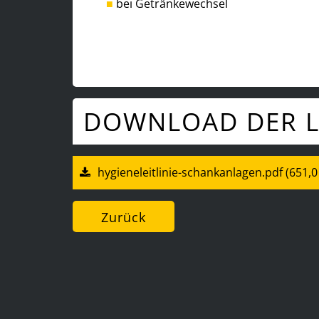
bei Getränkewechsel
DOWNLOAD DER LE
hygieneleitlinie-schankanlagen.pdf
(651,0
Zurück