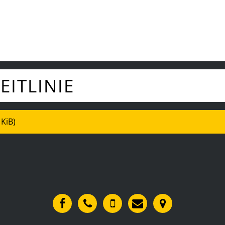
ITLINIE
 KiB)